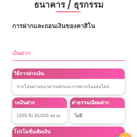
ให้บริการเกมออนไลน์คุณภาพ บริการอย่างรวดเร็ว ปลอดภัย มีสมาชิก
มากกว่า 100,000 คน เชื่อถือได้ ให้เราได้บริการท่านเพื่อท่านจะได้เพลิดเพลิน
กับการเล่นเกมออนไลน์อย่างไม่สะดุดอีกต่อไป
เมนูลัด
บทความ
ดาวน์โหลด
เล่นสล็อตออนไลน์
เข้าสู่ระบบ
สมัครสมาชิก
ดาวน์โหลดสล็อต
Copyright 2021 ALLBET24HR, All Rights Reserved.