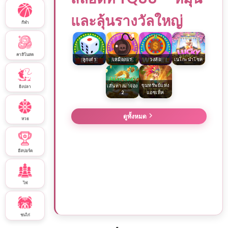
Luck Spin
สะสมครบ 50 แต้ม หมุนได้ 1 ครั้ง
เงื่อนไข
1. ทุกยอดฝาก 300 (รับโบนัส) รับ 10 แต้ม
2. ทุกการกดรับยอดเสียสล็อต 100 บาท ได้ 10 แต้ม
3. ออนไลน์ทุก 1 ชั่วโมง รับ 1 แต้ม
4. ฝากติดต่อกัน 3 วัน 300 บาทขึ้นไป(รับโบนัส) รับ 20 แต้ม
รีแต้มกงล้อ ออกทุกวันที่ 1 เวลา 00.00 น.
ALLBET24HR